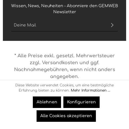
Wissen, News, Neuheiten - Abonniere den GEMWEB
Newsletter
E-Mail-Adresse*
Ich habe die
Datenschutzbestimmungen
zur Kenntnis
genommen und die
AGB
gelesen und bin mit ihnen
einverstanden.
* Alle Preise exkl. gesetzl. Mehrwertsteuer
Bitte geben Sie die abgebildeten Zeichen ein*
zzgl.
Versandkosten
und ggf.
Nachnahmegebühren, wenn nicht anders
angegeben.
Diese Website verwendet Cookies, um eine bestmögliche
© 2026 Gemweb
Erfahrung bieten zu können.
Mehr Informationen ...
Ablehnen
Konfigurieren
Alle Cookies akzeptieren