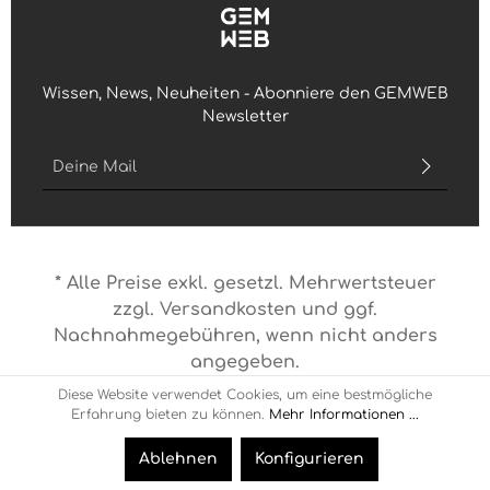
Wissen, News, Neuheiten - Abonniere den GEMWEB
Newsletter
E-Mail-Adresse*
Ich habe die
Datenschutzbestimmungen
zur Kenntnis
genommen und die
AGB
gelesen und bin mit ihnen
einverstanden.
* Alle Preise exkl. gesetzl. Mehrwertsteuer
Bitte geben Sie die abgebildeten Zeichen ein*
zzgl.
Versandkosten
und ggf.
Nachnahmegebühren, wenn nicht anders
angegeben.
Diese Website verwendet Cookies, um eine bestmögliche
© 2026 Gemweb
Erfahrung bieten zu können.
Mehr Informationen ...
Ablehnen
Konfigurieren