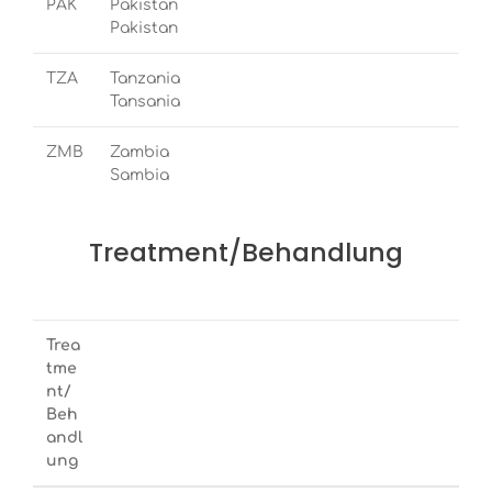
PAK
Pakistan
Pakistan
TZA
Tanzania
Tansania
ZMB
Zambia
Sambia
Treatment/Behandlung
Trea
tme
nt/
Beh
andl
ung