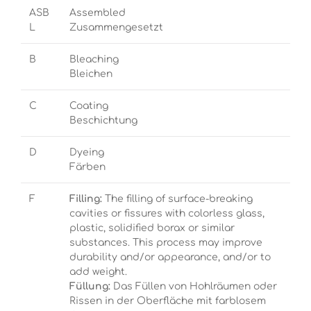
ASB
Assembled
L
Zusammengesetzt
B
Bleaching
Bleichen
C
Coating
Beschichtung
D
Dyeing
Färben
F
Filling:
The filling of surface-breaking
cavities or fissures with colorless glass,
plastic, solidified borax or similar
substances. This process may improve
durability and/or appearance, and/or to
add weight.
Füllung:
Das Füllen von Hohlräumen oder
Rissen in der Oberfläche mit farblosem