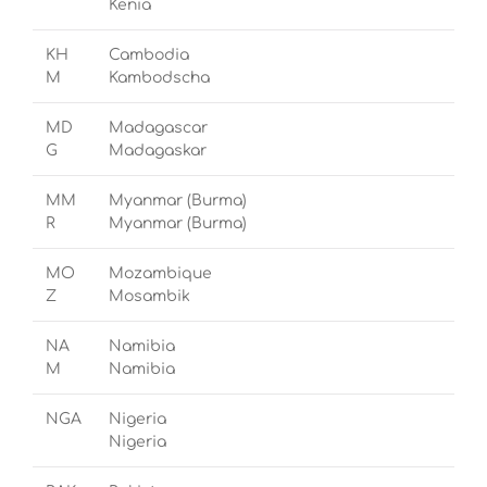
Kenia
KH
Cambodia
M
Kambodscha
MD
Madagascar
G
Madagaskar
MM
Myanmar (Burma)
R
Myanmar (Burma)
MO
Mozambique
Z
Mosambik
NA
Namibia
M
Namibia
NGA
Nigeria
Nigeria