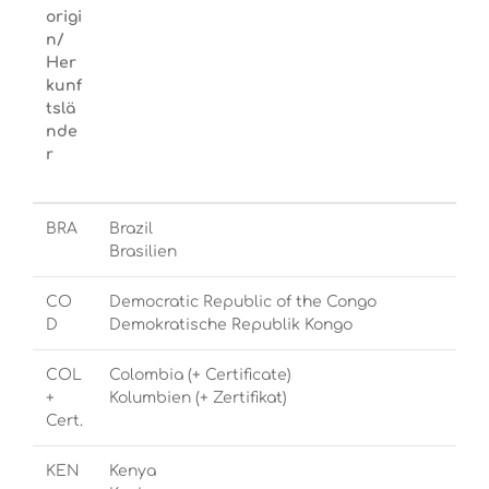
origi
n/
Her
kunf
tslä
nde
r
BRA
Brazil
Brasilien
CO
Democratic Republic of the Congo
D
Demokratische Republik Kongo
COL
Colombia (+ Certificate)
+
Kolumbien (+ Zertifikat)
Cert.
KEN
Kenya